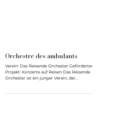
Orchestre des ambulants
Verein: Das Reisende Orchester Gefördertes
Projekt: Konzerte auf Reisen Das Reisende
Orchester ist ein junger Verein, der
Musikerinnen und Musiker mit einem
gemeinsamen Ziel vereint: klassische Musik
zu Menschen zu bringen, die nicht mehr
reisen können. Das 2024 gegründete
Orchester zeichnet sich durch sein
Engagement für Senioren aus (die oft isoliert