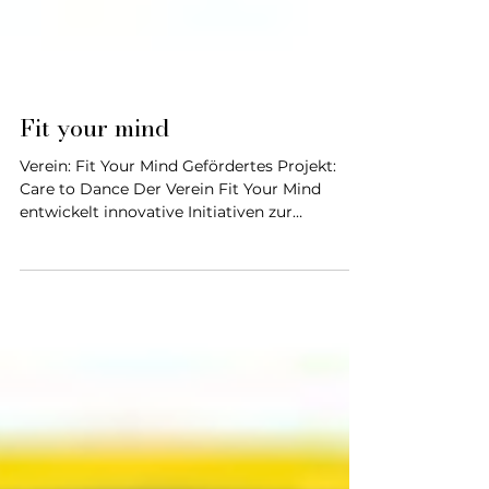
Fit your mind
Verein: Fit Your Mind Gefördertes Projekt:
Care to Dance Der Verein Fit Your Mind
entwickelt innovative Initiativen zur
Verbesserung der Lebensqualität von
Menschen mit Mobilitäts-, Gleichgewichts-
oder Gedächtnisproblemen. Mit seinem
Programm „Care to Dance“ bietet der Verein
angepasste Tanzworkshops an, die für alle
zugänglich sind, insbesondere für Senioren
und Menschen mit Parkinson. Dabei werden
die individuellen Fähigkeiten jedes Einzelnen