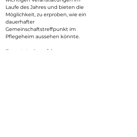
Laufe des Jahres und bieten die 
Möglichkeit, zu erproben, wie ein 
dauerhafter 
Gemeinschaftstreffpunkt im 
Pflegeheim aussehen könnte.
Erwartete Auswirkungen
● Bekämpfung von Isolation und 
Stärkung des 
Zugehörigkeitsgefühls älterer 
Menschen.
● Angebot von Möglichkeiten zur 
sozialen Interaktion für Senioren, 
die über traditionelle Aktivitäten 
hinausgehen.