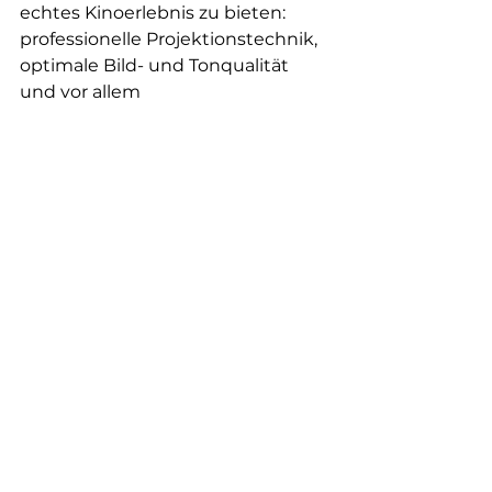
echtes Kinoerlebnis zu bieten: 
professionelle Projektionstechnik, 
optimale Bild- und Tonqualität 
und vor allem
ein Ansatz, der das Wohnumfeld 
der Bewohner respektiert. Die 
Räumlichkeiten des 
Seniorenheims werden für die 
Dauer einer Vorführung 
verwandelt und schaffen so die 
Atmosphäre eines Kinos.
Insgesamt profitieren fast 500 
Senioren von dem Projekt. Doch 
die Wirkung reicht weit über die 
Mauern des Seniorenheims 
hinaus: Auch die Pflegeteams, 
Freiwilligen und die gesamte 