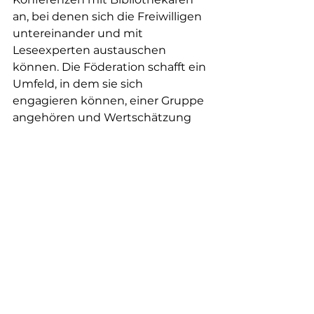
an, bei denen sich die Freiwilligen 
untereinander und mit 
Leseexperten austauschen 
können. Die Föderation schafft ein 
Umfeld, in dem sie sich 
engagieren können, einer Gruppe 
angehören und Wertschätzung 
erfahren. Die 
Programmkoordinatorin 
organisiert neben ihren 
Lesestunden wöchentlich 
(außerhalb der Schulferien) 
mehrere Aktivitäten – von 
kulturellen und sportlichen 
Angeboten bis hin zu geselligen 
Treffen.
Wir sind stolz und freuen uns, ihr 