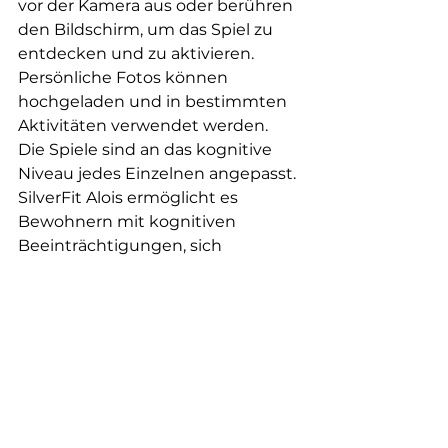
vor der Kamera aus oder berühren 
den Bildschirm, um das Spiel zu 
entdecken und zu aktivieren. 
Persönliche Fotos können 
hochgeladen und in bestimmten 
Aktivitäten verwendet werden. 
Die Spiele sind an das kognitive 
Niveau jedes Einzelnen angepasst. 
SilverFit Alois ermöglicht es 
Bewohnern mit kognitiven 
Beeinträchtigungen, sich 
körperlich und geistig zu 
betätigen; es schafft und fördert 
soziale Kontakte zu Angehörigen, 
untereinander und zu den 
Pflegekräften; und es erzeugt 
Gefühle der Freude, 
Selbstverwirklichung und neues 
Selbstvertrauen.