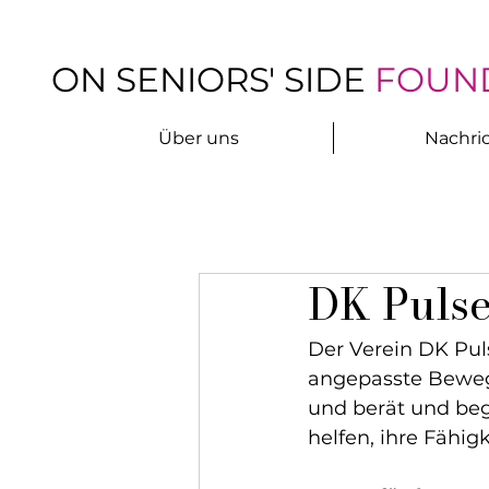
ON SENIORS' SIDE
FOUN
Über uns
Nachri
DK Puls
Der Verein DK Puls
angepasste Beweg
und berät und beg
helfen, ihre Fähi