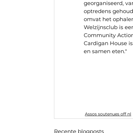
georganiseerd, van
optredens gehoude
omvat het ophalen
Welzijnsclub is e
Community Action 
Cardigan House is 
en samen eten."
Assos soutenues off nl
Recente blogposts