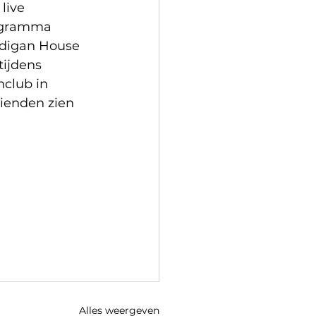
live 
rogramma 
rdigan House 
ijdens 
club in 
rienden zien 
Alles weergeven