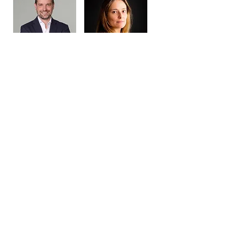
David Hempfer
Marie Despature
Countrymanager bij
Algemeen directeur
Muzéo en directeur die
van 3Pagen en interne
de
beheerder
familieaandeelhouders
van de groep
vertegenwoordigt
En 3 gekwalificeerde externe leden met
expertise of ervaring op het gebied van
ouderenzorg of liefdadigheidswerk: