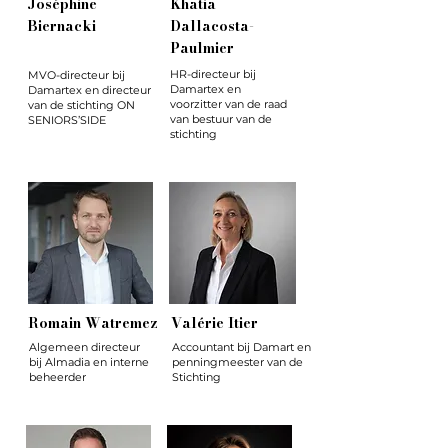
Joséphine
Khatia
Biernacki
Dallacosta-
Paulmier
HR-directeur bij
MVO-directeur bij
Damartex en
Damartex en directeur
voorzitter van de raad
van de stichting ON
van bestuur van de
SENIORS’SIDE
stichting
Romain Watremez
Valérie Itier
Algemeen directeur
Accountant bij Damart en
bij Almadia en interne
penningmeester van de
beheerder
Stichting