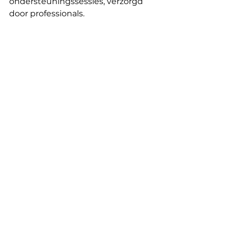
ondersteuningssessies, verzorgd 
door professionals.
Assos soutenues off nl
Opmerkingen