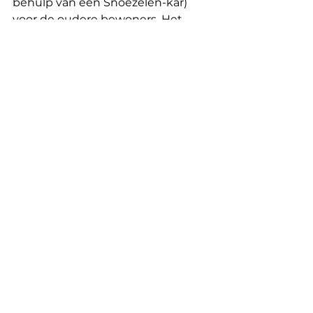
behulp van een Snoezelen-kar) 
voor de oudere bewoners. Het 
project draagt ​​waarden als 
inclusiviteit en verdraagzaamheid 
uit, met name door 
intergenerationele workshops 
waaraan zowel de ouderen van de 
residentie als mensen met een 
beperking van 'La Menuiserie' – 
een inclusieve woonvorm die deel 
uitmaakt van dezelfde organisatie 
– deelnemen.
Assos soutenues off nl
Opmerkingen