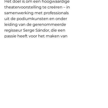
Het doel is om een ​​hoogwaardige 
theatervoorstelling te creëren – in 
samenwerking met professionals 
uit de podiumkunsten en onder 
leiding van de gerenommeerde 
regisseur Serge Sándor, die een 
passie heeft voor het maken van 
kunst in "culturele woestijnen" – 
waarmee gemarginaliseerde 
ouderen hun waardigheid en 
zelfvertrouwen op het podium 
kunnen herwinnen.
Assos soutenues off nl
Opmerkingen