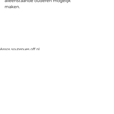
alleenstaande ouderen mogelijk 
maken.
Assos soutenues off nl
Opmerkingen
Plaats een opmerking...
© 2026