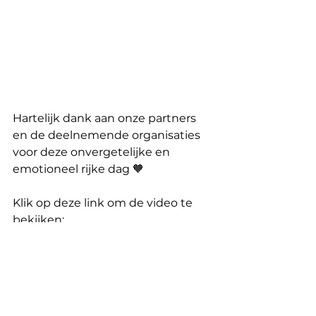
Hartelijk dank aan onze partners 
en de deelnemende organisaties 
voor deze onvergetelijke en 
emotioneel rijke dag 🧡
Klik op deze link om de video te 
bekijken:
https://youtu.be/sEJm8U-vpck
Actualités off nl
Opmerkingen