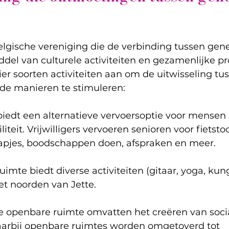
lgische vereniging die de verbinding tussen gene
del van culturele activiteiten en gezamenlijke pr
ier soorten activiteiten aan om de uitwisseling tu
nde manieren te stimuleren:
iedt een alternatieve vervoersoptie voor mensen
teit. Vrijwilligers vervoeren senioren voor fietsto
stapjes, boodschappen doen, afspraken en meer.
imte biedt diverse activiteiten (gitaar, yoga, kung
het noorden van Jette.
e openbare ruimte omvatten het creëren van socia
waarbij openbare ruimtes worden omgetoverd tot 