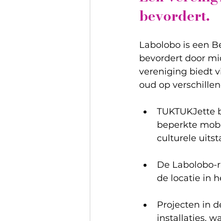
bevordert.
Labolobo is een Be
bevordert door mid
vereniging biedt v
oud op verschille
TUKTUKJette b
beperkte mobili
culturele uit
De Labolobo-ru
de locatie in 
Projecten in d
installaties, 