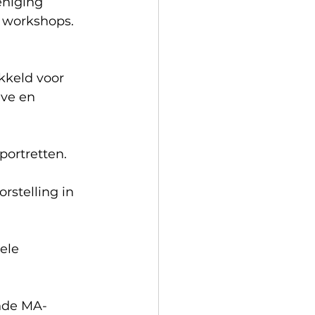
niging 
e workshops. 
kkeld voor 
ve en 
ortretten.
telling in 
ele 
unde MA-