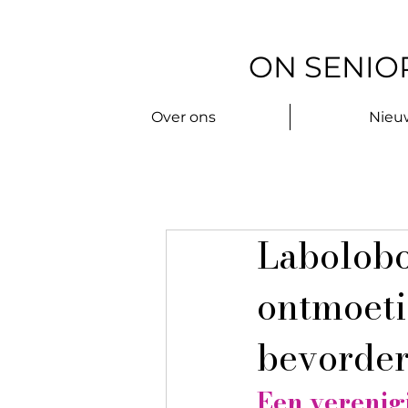
ON SENIOR
Over ons
Nieu
Labolobo
ontmoeti
bevorder
Een verenig