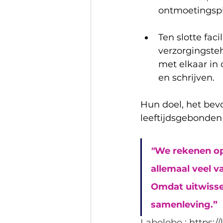
ontmoetingsp
Ten slotte fac
verzorgingste
met elkaar in 
en schrijven.
Hun doel, het bevo
leeftijdsgebonden 
"
We rekenen op 
allemaal veel v
Omdat uitwisse
samenleving.”
Labolobo : 
https:/