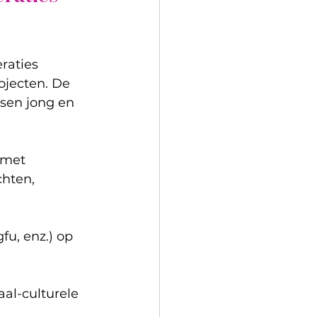
raties 
ojecten. De 
ssen jong en 
 met 
chten, 
fu, enz.) op 
al-culturele 