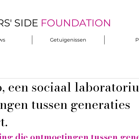
S' SIDE
FOUNDATION
ws
Getuigenissen
P
, een sociaal laboratori
ngen tussen generaties
t.
ing die ontmoetingen tussen gene