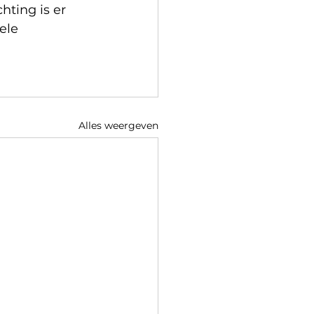
hting is er 
ele 
Alles weergeven