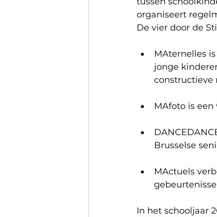
tussen schoolkind
organiseert regelm
De vier door de St
MAternelles is
jonge kindere
constructieve
MAfoto is een
DANCEDANCEDA
Brusselse sen
MActuels verb
gebeurtenisse
In het schooljaar