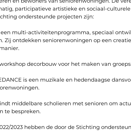
eren en bewoners van seniorenwoningen. De vere
atig, participatieve artistieke en sociaal-culturel
ichting ondersteunde projecten zijn:
 een multi-activiteitenprogramma, speciaal ontwi
n. Zij ontdekken seniorenwoningen op een creatie
 manier.
 workshop decorbouw voor het maken van groepsp
NCE is een muzikale en hedendaagse dansvoors
iorenwoningen.
indt middelbare scholieren met senioren om actu
n te bespreken.
 2022/2023 hebben de door de Stichting onderste