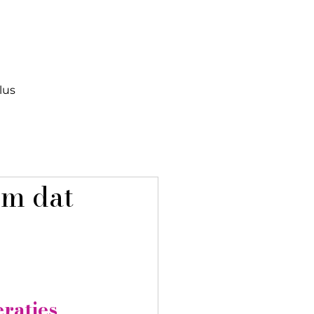
lus
um dat
raties 