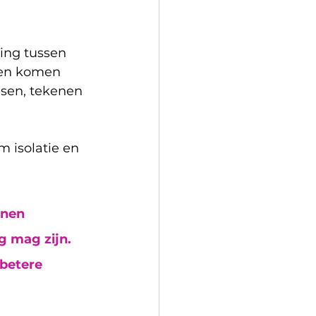
ing tussen 
ren komen 
nsen, tekenen 
 isolatie en 
nnen 
g mag zijn. 
betere 