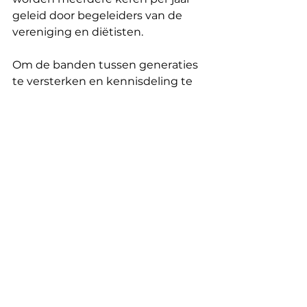
geleid door begeleiders van de 
vereniging en diëtisten.
Om de banden tussen generaties 
te versterken en kennisdeling te 
bevorderen, staat de 
kookworkshop open voor 
jongeren, met name voor 
jongeren die het moeilijk hebben 
of die school hebben verlaten.
Om ervoor te zorgen dat de 
workshops technisch gezien zo 
soepel mogelijk verlopen en dat 
de deelnemers alles hebben wat 
ze nodig hebben, heeft de 
stichting de keukenapparatuur 
gefinancierd.