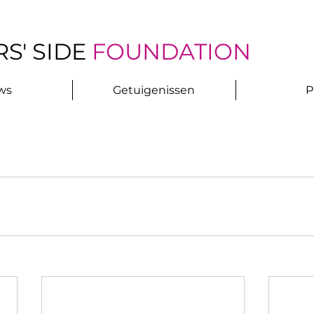
S' SIDE
FOUNDATION
ws
Getuigenissen
P