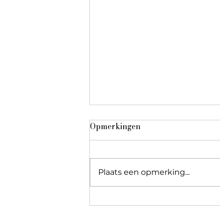
Opmerkingen
Plaats een opmerking...
La Fondation à l’honneur
dans "Réseau Alliances" !