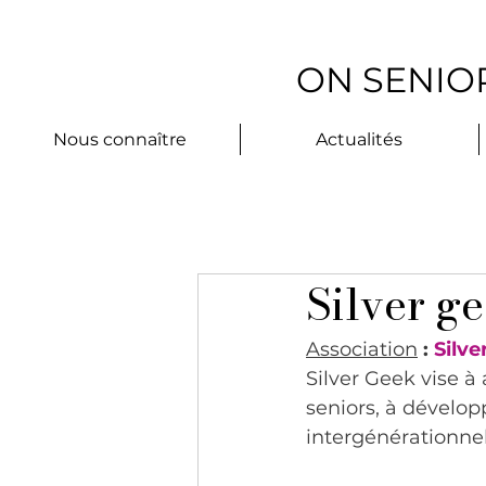
ON SENIOR
Nous connaître
Actualités
Silver g
Association
 : 
Silve
Silver Geek vise à 
seniors, à développ
intergénérationnel