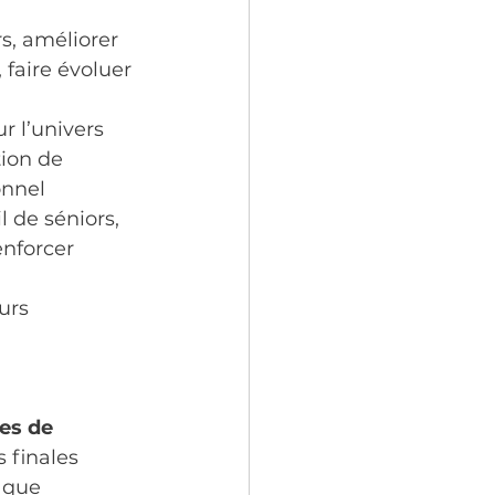
s, améliorer 
 faire évoluer 
 l’univers 
tion de 
onnel 
 de séniors, 
enforcer 
urs 
es de 
s finales 
 que 