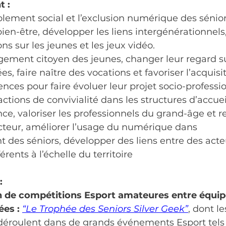
t :
isolement social et l’exclusion numérique des sénior
bien-être, développer les liens intergénérationnels,
ns sur les jeunes et les jeux vidéo. 
gement citoyen des jeunes, changer leur regard sur
, faire naître des vocations et favoriser l’acquisi
ces pour faire évoluer leur projet socio-professi
ctions de convivialité dans les structures d’accueil
ce, valoriser les professionnels du grand-âge et r
secteur, améliorer l’usage du numérique dans 
des séniors, développer des liens entre des acte
rents à l’échelle du territoire 
:
n de compétitions Esport amateures
entre équip
es : 
“Le Trophée des Seniors Silver Geek”
, dont le
 déroulent dans de grands événements Esport tels