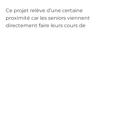
Ce projet relève d’une certaine 
proximité car les seniors viennent 
directement faire leurs cours de 
sport au sein de Damartex.
Projet soutenu : 
Activité physique 
adaptée (2019 jusqu’à aujourd’hui)
https://www.sielbleu.org/
Assos soutenues
Commentaires
Rédigez un commentaire...