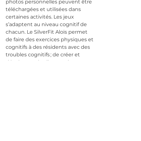
photos personnelles peuvent être 
téléchargées et utilisées dans 
certaines activités. Les jeux 
s’adaptent au niveau cognitif de 
chacun. Le SilverFit Alois permet 
de faire des exercices physiques et 
cognitifs à des résidents avec des 
troubles cognitifs ; de créer et 
développer des liens sociaux avec 
les proches, entre les résidents et 
avec les professionnels de santé et 
également de générer des 
sentiments joyeux, 
d’accomplissement de soi et 
redonner confiance.
Assos soutenues
Commentaires