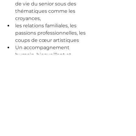
de vie du senior sous des 
thématiques comme les 
croyances,
les relations familiales, les 
passions professionnelles, les 
coups de cœur artistiques
Un accompagnement 
humain, bienveillant et 
complet de 3 mois.
Les objectifs pour les bénéficiaires 
sont d’apprendre à se connaitre, 
transmettre et exercer 
sacréativité.La
 Fondation a financé 
ce dispositif pour 80 bénéficiaires.
Assos soutenues
Commentaires