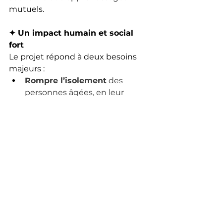
mutuels.
✦ Un impact humain et social 
fort
Le projet répond à deux besoins 
majeurs :
Rompre l’isolement
 des 
personnes âgées, en leur 
offrant des liens humains 
authentiques et réguliers.
Renforcer la confiance et 
l’engagement
 des jeunes, en 
développant leurs 
compétences en écriture, leur 
écoute et leur empathie.
Ainsi, CHCV participe à la 
promotion du 
vivre-ensemble 
intergénérationnel
, tout en 