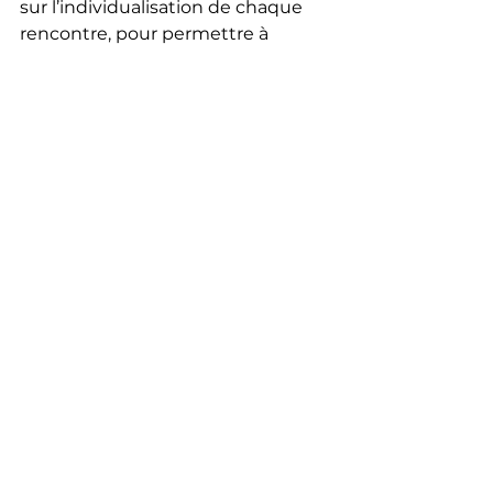
sur l’individualisation de chaque 
rencontre, pour permettre à 
chacun, résident ou soignant, de 
vivre un moment enrichissant et 
léger, dans un environnement 
parfois difficile.
Grâce à ce projet, VIVRE AUX 
ÉCLATS continue d’ouvrir de 
nouvelles perspectives sur le 
vieillissement, la dépendance et la 
créativité, en faisant de l’art un 
outil de rencontres humaines et 
de partage, accessible à tous.
Assos soutenues
Commentaires