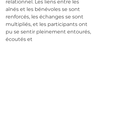
relationnel. Les liens entre les 
aînés et les bénévoles se sont 
renforcés, les échanges se sont 
multipliés, et les participants ont 
pu se sentir pleinement entourés, 
écoutés et 
valorisés.
Les 
témoignages
 recueillis à 
l’origine du projet prennent ici 
tout leur sens :« 
J’aimerais revoir la 
neige
 », « 
Je n’ai jamais vu la 
montagne en hiver
 », « 
J’aimerais 
refaire un bonhomme de neige
»…
Tous ces rêves ont pu être réalisés.
Un impact réel sur le bien-être
Ce séjour contribue directement à 
l’amélioration du bien-être des 
personnes accompagnées :