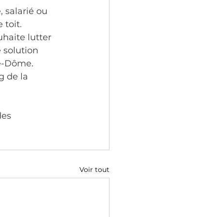
 salarié ou 
toit.
haite lutter 
 solution 
e-Dôme. 
 de la 
des 
Voir tout