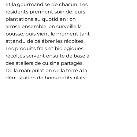
et la gourmandise de chacun. Les 
résidents prennent soin de leurs 
plantations au quotidien : on 
arrose ensemble, on surveille la 
pousse, puis vient le moment tant 
attendu de célébrer les récoltes. 
Les produits frais et biologiques 
récoltés servent ensuite de base à 
des ateliers de cuisine partagés. 
De la manipulation de la terre à la 
dégustation de bons petits plats, 
ce cycle complet valorise le travail 
des résidents et offre des 
moments de convivialité 
indispensables au bien-vieillir.
Le conseil de Nathalie Ventré, 
marraine du projet :
 « En tant 