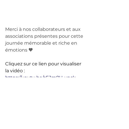
Merci à nos collaborateurs et aux 
associations présentes pour cette 
journée mémorable et riche en 
émotions 🧡
Cliquez sur ce lien pour visualiser 
la vidéo : 
https://youtu.be/sEJm8U-vpck
Actualités
Commentaires
Rédigez un commentaire...