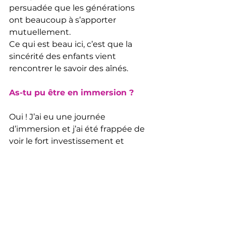
persuadée que les générations 
ont beaucoup à s’apporter 
mutuellement. 
Ce qui est beau ici, c’est que la 
sincérité des enfants vient 
rencontrer le savoir des aînés. 
As-tu pu être en immersion ?
Oui ! J’ai eu une journée 
d’immersion et j’ai été frappée de 
voir le fort investissement et 
l’engagement des bénévoles dans 
leurs missions. On sent vraiment le 
plaisir qu’ils en retirent et leur 
envie de bien faire. J’ai pu assister 
à une lecture donnée à des élèves 
de CE1 : j’ai adoré lire dans leurs 
yeux toute leur joie et 