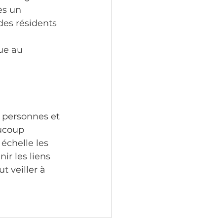
ès un 
des résidents 
ue au 
s personnes et 
ucoup 
échelle les 
ir les liens 
t veiller à 