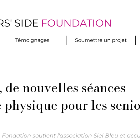
S' SIDE
FOUNDATION
Témoignages
Soumettre un projet
, de nouvelles séances
é physique pour les seni
 Fondation soutient l’association Siel Bleu et accu