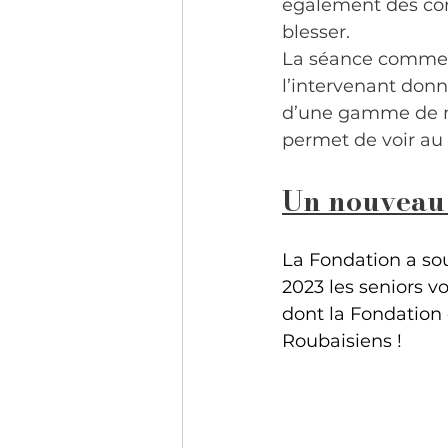
également des cons
blesser.
La séance commenc
l’intervenant donne
d’une gamme de mat
permet de voir au f
Un nouveau p
La Fondation a sou
2023 les seniors v
dont la Fondation e
Roubaisiens ! 