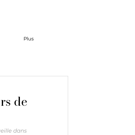
Plus
ors de
eille dans 