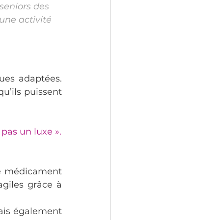
seniors des 
une activité 
ues adaptées. 
u’ils puissent 
 pas un luxe ».
le médicament 
iles grâce à 
ais également 