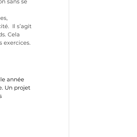
on sans se 
es, 
.  Il s’agit 
s. Cela 
s exercices.
lle année 
. Un projet 
s 