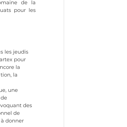
maine de la 
ats pour les 
 les jeudis 
artex pour 
ncore la 
ion, la 
ue, une 
 de 
rovoquant des 
onnel de 
s à donner 