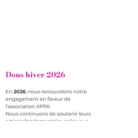
Dons hiver 2026
En 
2026
, nous renouvelons notre 
engagement en faveur de 
l’association APPA.
Nous continuons de soutenir leurs 
actions fondamentales, telles que 
la 
distribution de packs de 
denrées alimentaires
 de base et 