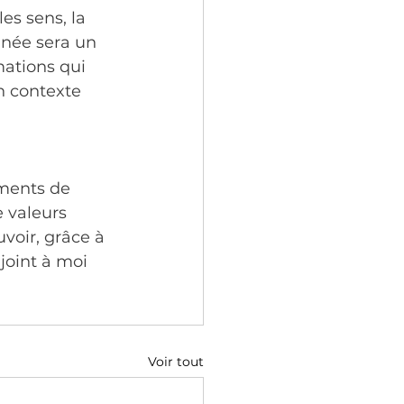
es sens, la 
nnée sera un 
mations qui 
n contexte 
oments de 
e valeurs 
voir, grâce à 
joint à moi 
Voir tout