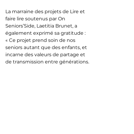
La marraine des projets de Lire et 
faire lire soutenus par On 
Seniors’Side, Laetitia Brunet, a 
également exprimé sa gratitude :
« Ce projet prend soin de nos 
seniors autant que des enfants, et 
incarne des valeurs de partage et 
de transmission entre générations. 
Bravo à tous pour ces 25 ans ! »
Muriel Bloch : la conteuse 
voyageuse
La matinée a été enrichie par 
l’intervention de 
Muriel Bloch
, 
conteuse internationale depuis 
1979, dont le credo est de 
faire 
voyager l’imaginaire
 et de créer 
des moments uniques pour 