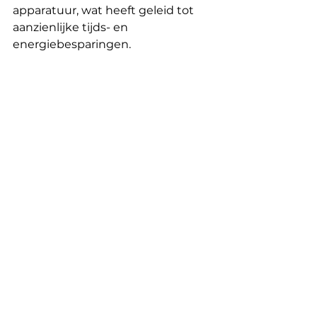
apparatuur, wat heeft geleid tot 
aanzienlijke tijds- en 
energiebesparingen.
Assos soutenues off nl
Opmerkingen
Plaats een opmerking...