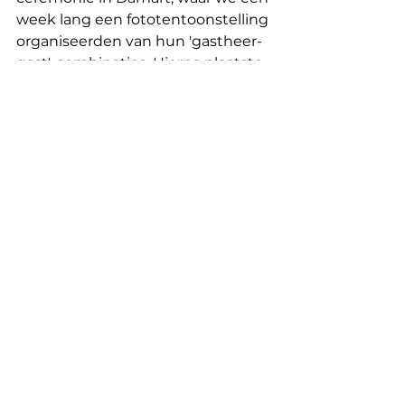
week lang een fototentoonstelling 
organiseerden van hun 'gastheer-
gast'-combinaties. Hierna plaatste 
de organisatie twee 
bedankberichten op hun 
Facebookpagina.
Wat vond je leuk?
Bijdragen aan een goed doel. Een 
wereld buiten mijn bedrijf 
ontdekken. Pragmatisme met een 
hart ervaren.
Jouw ervaring in 3 woorden
Persoonlijke investering en 
voldoening
Reactie van de vereniging: