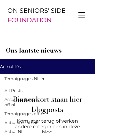
ON SENIORS' SIDE
FOUNDATION
Ons laatste nieuws
Actualités
Témoignages NL
All Posts
Binnenkort staan hier
Assos soutenues
off nl
blogposts
Témoignages off nl
Kom later terug of verken
Actualités off nl
andere categorieën in deze
Actua NL
blog.