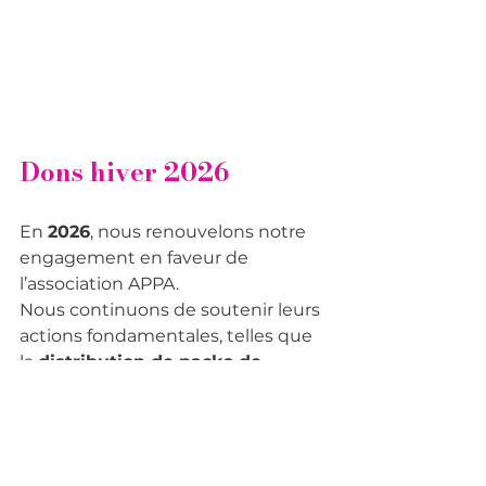
Dons hiver 2026
En 
2026
, nous renouvelons notre 
engagement en faveur de 
l’association APPA.
Nous continuons de soutenir leurs 
actions fondamentales, telles que 
la 
distribution de packs de 
denrées alimentaires
 de base et 
la fourniture 
d’équipements 
paramédicaux
 essentiels. Pour 
cette nouvelle édition, nous 