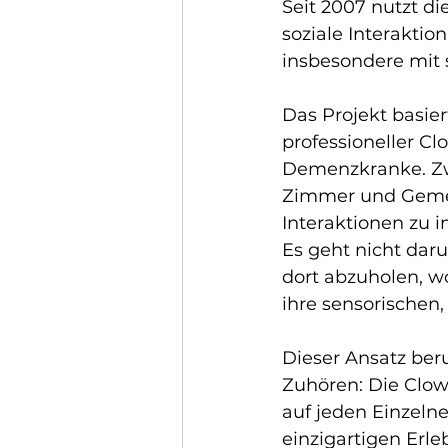
Seit 2007 nutzt di
soziale Interaktio
insbesondere mit s
Das Projekt basie
professioneller C
Demenzkranke. Zwe
Zimmer und Geme
Interaktionen zu i
Es geht nicht dar
dort abzuholen, wo
ihre sensorischen
Dieser Ansatz be
Zuhören: Die Clow
auf jeden Einzeln
einzigartigen Erle