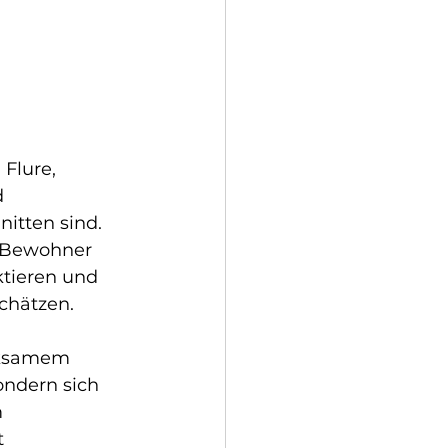
Flure, 
 
nitten sind. 
e Bewohner 
ktieren und 
chätzen.
rksamem 
ondern sich 
 
 