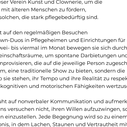
eser Verein Kunst und Clownerie, um die 
n mit älteren Menschen zu fördern, 
olchen, die stark pflegebedürftig sind.
rt auf den regelmäßigen Besuchen 
lown-Duos in Pflegeheimen und Einrichtungen für 
i- bis viermal im Monat bewegen sie sich durch 
inschaftsräume, um spontane Darbietungen und
mprovisieren, die auf die jeweilige Person zugesch
um, eine traditionelle Show zu bieten, sondern di
 sie stehen, ihr Tempo und ihre Realität zu respe
, kognitiven und motorischen Fähigkeiten wertzus
ruht auf nonverbaler Kommunikation und aufme
ns versuchen nicht, ihren Willen aufzuzwingen, s
en einzustellen. Jede Begegnung wird so zu einem
bnis, in dem Lachen, Staunen und Vertrautheit mit