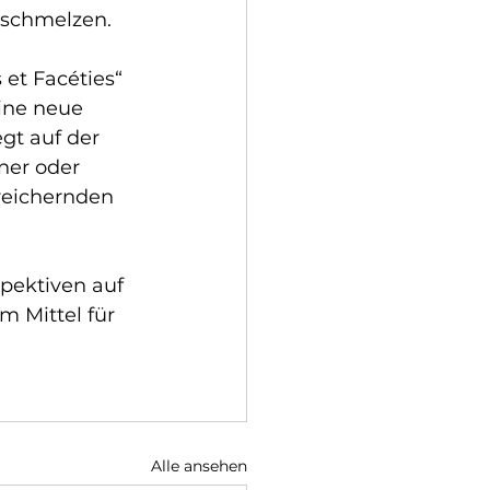
rschmelzen.
et Facéties“ 
ine neue 
gt auf der 
ner oder 
reichernden 
pektiven auf 
m Mittel für 
Alle ansehen