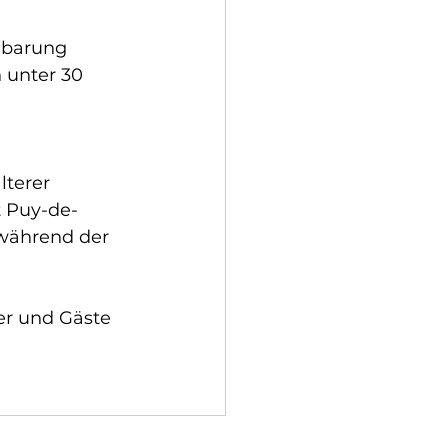
nbarung 
 unter 30 
 
lterer 
 Puy-de-
 während der 
er und Gäste 