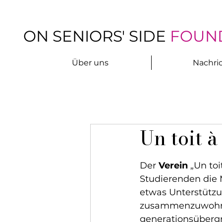
ON SENIORS' SIDE
FOUN
Über uns
Nachri
Un toit à
Der 
Verein
 „Un to
Studierenden die M
etwas Unterstützu
zusammenzuwohnen
generationsüberg