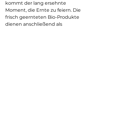
kommt der lang ersehnte 
Moment, die Ernte zu feiern. Die 
frisch geernteten Bio-Produkte 
dienen anschließend als 
Grundlage für gemeinsame 
Kochworkshops. Von der Arbeit 
mit der Erde bis zur Verkostung 
köstlicher Gerichte – dieser 
gesamte Zyklus würdigt die Arbeit 
der Bewohner und bietet 
Momente der Geselligkeit, die für 
ein gutes Altern unverzichtbar 
sind.
Der Rat von Nathalie Ventré, 
Schirmherrin des Projekts: 
„Als Mitarbeiter von Damartex 
sollten Sie ohne zu zögern 