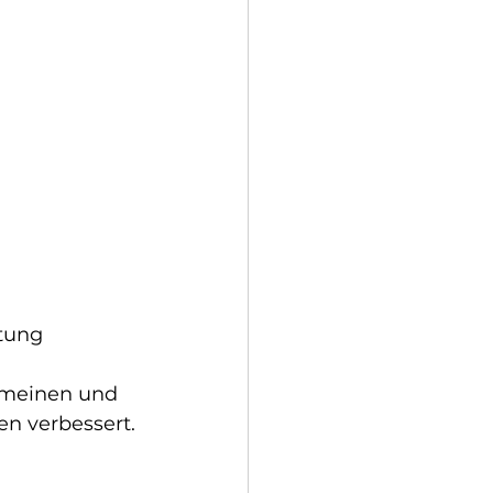
ftung 
emeinen und 
en verbessert.