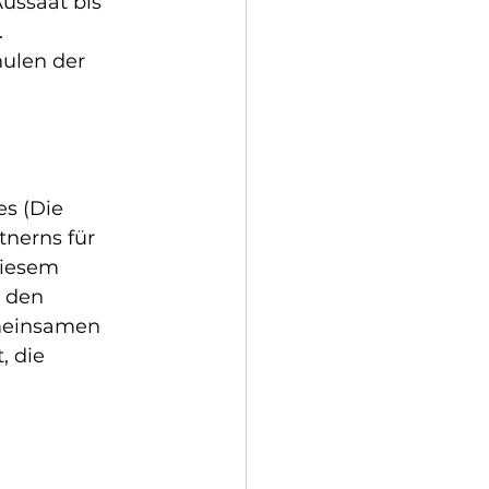
ussaat bis 
.
ulen der 
es (Die 
tnerns für 
diesem 
 den 
meinsamen 
, die 