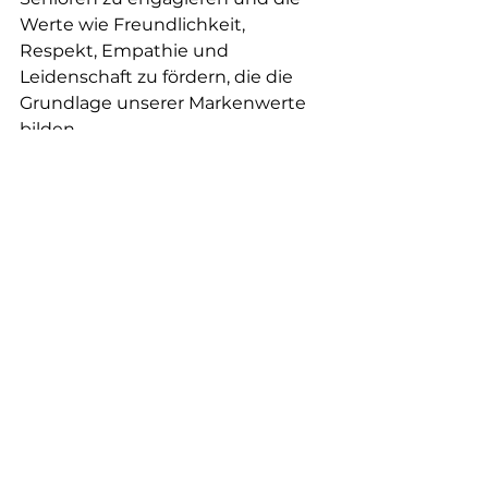
Werte wie Freundlichkeit, 
Respekt, Empathie und 
Leidenschaft zu fördern, die die 
Grundlage unserer Markenwerte 
bilden.
Welche Rolle können sie in der 
„On Seniors' Side Foundation“ 
übernehmen?
Sie können Projekte einreichen, 
die Unterstützung bestimmter 
Organisationen vorschlagen, ein 
Projekt sponsern, finanziell 
beitragen oder ihre Fähigkeiten 
ehrenamtlich einbringen. Wir 
benötigen außerdem 
Ansprechpartner in unseren 