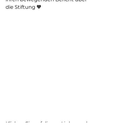
die Stiftung 🧡
Klicken Sie auf diesen Link, um das 
Video anzusehen:
https://youtu.be/tlHtK2Vvah8