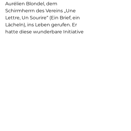
Aurélien Blondel, dem 
Schirmherrn des Vereins „Une 
Lettre, Un Sourire“ (Ein Brief, ein 
Lächeln), ins Leben gerufen. Er 
hatte diese wunderbare Initiative 
innerhalb der Stiftung 
vorgeschlagen und sich mit 
großem Engagement dafür 
eingesetzt. Wir danken ihm 
herzlich sowie allen, die sich die 
Zeit genommen haben,
 einen 
Brief zu schreiben.