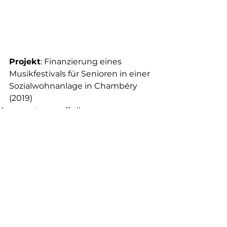
Projekt
: Finanzierung eines 
Musikfestivals für Senioren in einer 
Sozialwohnanlage in Chambéry 
(2019)
Assos soutenues off all
Kommentare
Kommentar verfassen...
© 2026