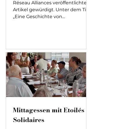
Réseau Alliances veröffentlichten
Artikel gewürdigt. Unter dem Titel
„Eine Geschichte von
Beständigkeit und Zielstrebigkeit:
Wie die Damartex-Gruppe das
gesunde Altern von Senioren
fördert“ beschreibt der Artikel das
starke Engagement, das unser
tägliches Handeln leitet. Bei dieser
Gelegenheit wurde Joséphine
Biernacki (CSR-Direktorin bei
Damartex und Leiterin der
Stiftung „On Senio
Mittagessen mit Etoilés et
Solidaires