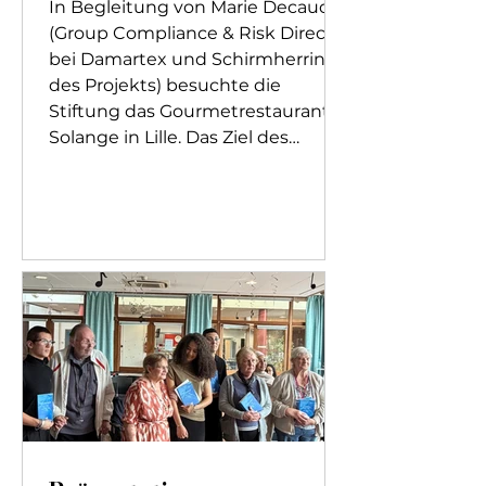
In Begleitung von Marie Decaudin
(Group Compliance & Risk Director
bei Damartex und Schirmherrin
des Projekts) besuchte die
Stiftung das Gourmetrestaurant
Solange in Lille. Das Ziel des
Tages? Einen besonderen
Moment mit Bewohnern des
Pflegeheims Saint-Antoine de
Padoue und deren Betreuern zu
teilen – im Rahmen unserer
Partnerschaft mit dem Verein
Étoilés & Solidaires. Aus dem Alltag
ausbrechen: Die Freude am
Auswärtsessen neu entdecken
Für die meisten von uns gehört
der Rest