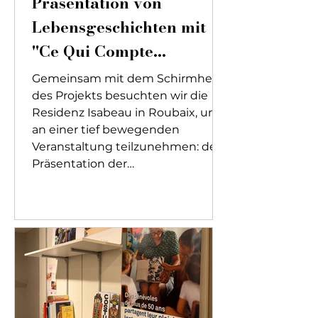
Präsentation von
Lebensgeschichten mit
"Ce Qui Compte
Vraiment"
Gemeinsam mit dem Schirmherrn
des Projekts besuchten wir die
Residenz Isabeau in Roubaix, um
an einer tief bewegenden
Veranstaltung teilzunehmen: der
Präsentation der
Lebensgeschichten, organisiert
vom Verein *Ce Qui Compte
Vraiment*. Es war ein Tag, der ein
ganzes Jahr voller Gespräche,
aufmerksamen Zuhörens und
generationenübergreifender
Verbundenheit würdigte. 1.
Schüler als Bewahrer der
Erinnerung Während des