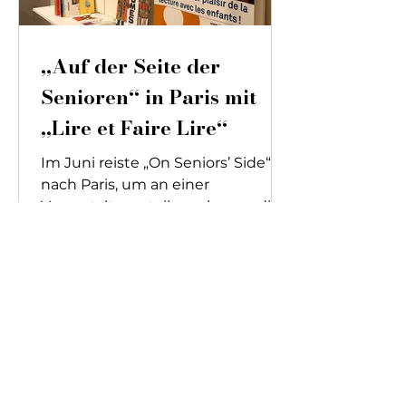
gesamten Schuljahres besuchten
freiwillige Schüler jeden Mittwo
„Auf der Seite der
Senioren“ in Paris mit
„Lire et Faire Lire“
Im Juni reiste „On Seniors’ Side“
nach Paris, um an einer
Veranstaltung teilzunehmen, die
von einem von uns unterstützten
Verein organisiert und in der Filiale
von Damart am Boulevard
Haussmann abgehalten wurde.
Die Organisation "Lire et faire lire"
trat dabei direkt mit der
Kundschaft des Geschäfts in
Kontakt. Das Ziel? Ein Publikum
mit ähnlichen Werten